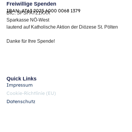
Freiwillige Spenden
IBAN: AT63 ​2025 ​6000 ​0068 ​1379
BIC: SPSPAT21XXX
Sparkasse NÖ-West
lautend auf Katholische Aktion der Diözese St. Pölten
Danke für Ihre Spende!
Quick Links
Impressum
Cookie-Richtlinie (EU)
Datenschutz