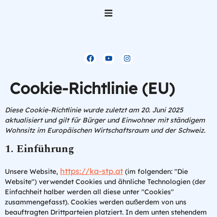
Home
Über uns
Cookie-Richtlinie (EU)
Team
Diese Cookie-Richtlinie wurde zuletzt am 20. Juni 2025
Gliederungen der KA
aktualisiert und gilt für Bürger und Einwohner mit ständigem
Wohnsitz im Europäischen Wirtschaftsraum und der Schweiz.
Veranstaltungen
1. Einführung
Was sich tut
https://ka-stp.at
Unsere Website,
(im folgenden: "Die
Website") verwendet Cookies und ähnliche Technologien (der
Einfachheit halber werden all diese unter "Cookies"
Mitglied werden
zusammengefasst). Cookies werden außerdem von uns
beauftragten Drittparteien platziert. In dem unten stehendem