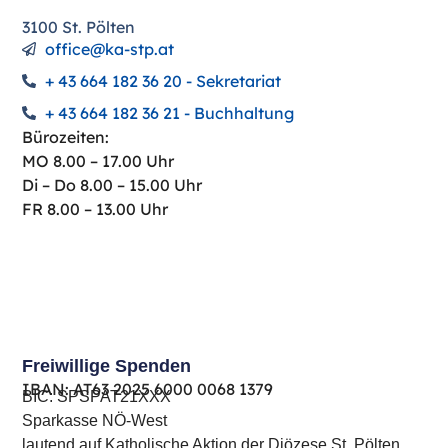
3100 St. Pölten
office@ka-stp.at
+ 43 664 182 36 20 - Sekretariat
+ 43 664 182 36 21 - Buchhaltung
Bürozeiten:
MO 8.00 – 17.00 Uhr
Di – Do 8.00 – 15.00 Uhr
FR 8.00 – 13.00 Uhr
Freiwillige Spenden
IBAN: AT63 ​2025 ​6000 ​0068 ​1379
BIC: SPSPAT21XXX
Sparkasse NÖ-West
lautend auf Katholische Aktion der Diözese St. Pölten