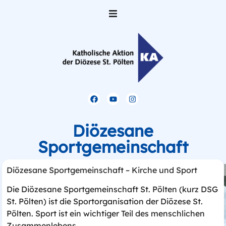
Home
Über uns
Team
Gliederungen der KA
Diözesane
Sportgemeinschaft
Veranstaltungen
Diözesane Sportgemeinschaft – Kirche und Sport
Was sich tut
Die Diözesane Sportgemeinschaft St. Pölten (kurz DSG
Mitglied werden
St. Pölten) ist die Sportorganisation der Diözese St.
Pölten. Sport ist ein wichtiger Teil des menschlichen
Zusammenlebens.