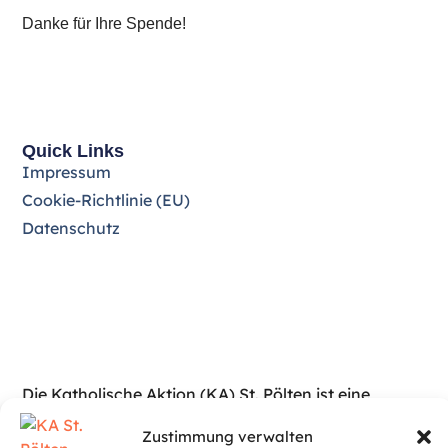
Danke für Ihre Spende!
Quick Links
Impressum
Cookie-Richtlinie (EU)
Datenschutz
Die Katholische Aktion (KA) St. Pölten ist eine
Gemeinschaft engagierter Christinnen und Christen,
Zustimmung verwalten
die sich für Glaube, Gesellschaft und soziale