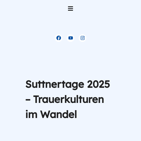
Home
Über uns
Team
Gliederungen der KA
Suttnertage 2025
Veranstaltungen
– Trauerkulturen
Was sich tut
im Wandel
Mitglied werden