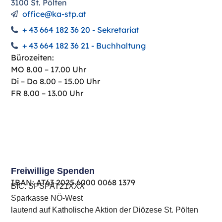
3100 St. Pölten
office@ka-stp.at
+ 43 664 182 36 20 - Sekretariat
+ 43 664 182 36 21 - Buchhaltung
Bürozeiten:
MO 8.00 – 17.00 Uhr
Di – Do 8.00 – 15.00 Uhr
FR 8.00 – 13.00 Uhr
Freiwillige Spenden
IBAN: AT63 ​2025 ​6000 ​0068 ​1379
BIC: SPSPAT21XXX
Sparkasse NÖ-West
lautend auf Katholische Aktion der Diözese St. Pölten