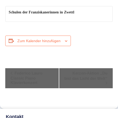
Schulen der Franziskanerinnen in Zwettl
Zum Kalender hinzufügen
Veranstaltung-
Federico Lauro
Kerzen-Aktion „Du
Classic Piano
Navigation
bist das Licht der Welt“
Klavierkonzert
Kontakt