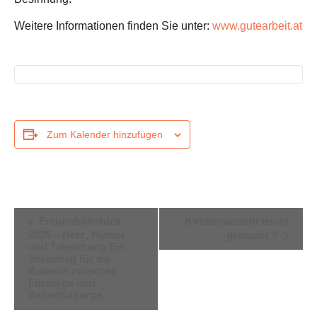
Weitere Informationen finden Sie unter:
www.gutearbeit.at
Zum Kalender hinzufügen
Veranstaltung-
Frauenfrühstück
Kirchenaustritt leicht
2026 – Herz, Humor
Navigation
gemacht ?
und Tatendrang Ein
Vormittag für die
Balance zwischen
Fürsorge und
Selbstfürsorge